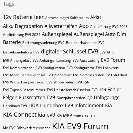
Tags
12v Batterie leer
Akku
Abmessungen Kofferraum
App
Akku Degradation
Allwetterreifen
Auslieferung EV9 2023
Außenspiegel
Außenspiegel Auto Dim
Auslieferung EV9 2024
Batterie
Bedienungsanleitung EV9
Benutzerhandbuch EV9
EV9
digitaler Schlüssel
Betriebsanleitung EV9
EV9 AHK
EV9 Forum
EV9 Anhängelast
EV9 Anhängerkupplung
EV9 Ausstattung
EV9 Kompletträder
EV9 Konfiguration
EV9 Konfigurator
EV9 Lochkreis
EV9 Modelljahreswechsel
EV9 Probefahrt
EV9 Sommerreifen
EV9 Stützlast
EV9 Winterkompletträder
EV9 Winterreifen
EV9​​​​ TSN
Fehler
EV9​​​​ Typschlüsselnummer
EV9​​​​​ Herstellerschlüsselnu
EV9​​​​​ HSN
Felgen
Fussmatten EV9
Halbgarage
Ganzjahresreifen
GJR
HDA
Hundebox EV9
Infotainment
Kia
Handbuch EV9
KIA Connect
kia ev9
KIA EV9 Allwetterreifen
KIA EV9 Forum
KIA EV9 Fahrwerk technische