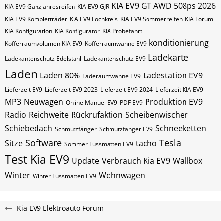
KIA EV9 GT AWD 508ps 2026
KIA EV9 Ganzjahresreifen
KIA EV9 GJR
KIA EV9 Kompletträder
KIA EV9 Lochkreis
KIA EV9 Sommerreifen
KIA Forum
KIA Konfiguration
KIA Konfigurator
KIA Probefahrt
konditionierung
Kofferraumvolumen KIA EV9
Kofferraumwanne EV9
Ladekarte
Ladekantenschutz Edelstahl
Ladekantenschutz EV9
Laden
Laden 80%
Ladestation EV9
Laderaumwanne EV9
Lieferzeit EV9
Lieferzeit EV9 2023
Lieferzeit EV9 2024
Lieferzeit KIA EV9
MP3
Neuwagen
Produktion EV9
Online Manuel EV9
PDF EV9
Radio
Reichweite
Rückrufaktion
Scheibenwischer
Schiebedach
Schneeketten
Schmutzfänger
Schmutzfänger EV9
Software
Tesla
Sitze
tacho
Sommer Fussmatten EV9
Test Kia EV9
Update
Verbrauch Kia EV9
Wallbox
Winter
Wohnwagen
Winter Fussmatten EV9
Kia EV9 Elektroauto Forum