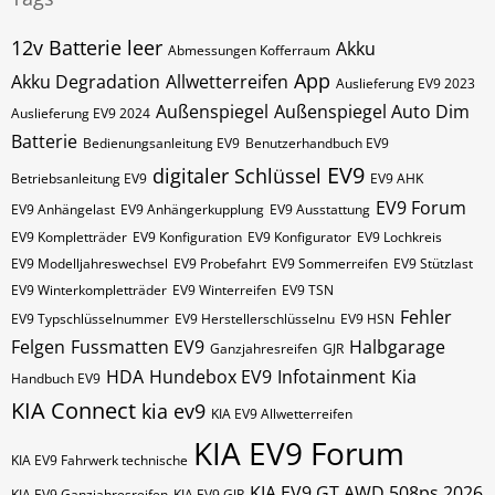
12v Batterie leer
Akku
Abmessungen Kofferraum
App
Akku Degradation
Allwetterreifen
Auslieferung EV9 2023
Außenspiegel
Außenspiegel Auto Dim
Auslieferung EV9 2024
Batterie
Bedienungsanleitung EV9
Benutzerhandbuch EV9
EV9
digitaler Schlüssel
Betriebsanleitung EV9
EV9 AHK
EV9 Forum
EV9 Anhängelast
EV9 Anhängerkupplung
EV9 Ausstattung
EV9 Kompletträder
EV9 Konfiguration
EV9 Konfigurator
EV9 Lochkreis
EV9 Modelljahreswechsel
EV9 Probefahrt
EV9 Sommerreifen
EV9 Stützlast
EV9 Winterkompletträder
EV9 Winterreifen
EV9​​​​ TSN
Fehler
EV9​​​​ Typschlüsselnummer
EV9​​​​​ Herstellerschlüsselnu
EV9​​​​​ HSN
Felgen
Fussmatten EV9
Halbgarage
Ganzjahresreifen
GJR
HDA
Hundebox EV9
Infotainment
Kia
Handbuch EV9
KIA Connect
kia ev9
KIA EV9 Allwetterreifen
KIA EV9 Forum
KIA EV9 Fahrwerk technische
KIA EV9 GT AWD 508ps 2026
KIA EV9 Ganzjahresreifen
KIA EV9 GJR