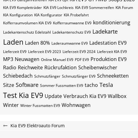
KIA EV9 Kompletträder
KIA EV9 Lochkreis
KIA EV9 Sommerreifen
KIA Forum
KIA Konfiguration
KIA Konfigurator
KIA Probefahrt
konditionierung
Kofferraumvolumen KIA EV9
Kofferraumwanne EV9
Ladekarte
Ladekantenschutz Edelstahl
Ladekantenschutz EV9
Laden
Laden 80%
Ladestation EV9
Laderaumwanne EV9
Lieferzeit EV9
Lieferzeit EV9 2023
Lieferzeit EV9 2024
Lieferzeit KIA EV9
MP3
Neuwagen
Produktion EV9
Online Manuel EV9
PDF EV9
Radio
Reichweite
Rückrufaktion
Scheibenwischer
Schiebedach
Schneeketten
Schmutzfänger
Schmutzfänger EV9
Software
Tesla
Sitze
tacho
Sommer Fussmatten EV9
Test Kia EV9
Update
Verbrauch Kia EV9
Wallbox
Winter
Wohnwagen
Winter Fussmatten EV9
Kia EV9 Elektroauto Forum