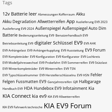
Tags
12v Batterie leer
Akku
Abmessungen Kofferraum
App
Akku Degradation
Allwetterreifen
Auslieferung EV9 2023
Außenspiegel
Außenspiegel Auto Dim
Auslieferung EV9 2024
Batterie
Bedienungsanleitung EV9
Benutzerhandbuch EV9
EV9
digitaler Schlüssel
Betriebsanleitung EV9
EV9 AHK
EV9 Forum
EV9 Anhängelast
EV9 Anhängerkupplung
EV9 Ausstattung
EV9 Kompletträder
EV9 Konfiguration
EV9 Konfigurator
EV9 Lochkreis
EV9 Modelljahreswechsel
EV9 Probefahrt
EV9 Sommerreifen
EV9 Stützlast
EV9 Winterkompletträder
EV9 Winterreifen
EV9​​​​ TSN
Fehler
EV9​​​​ Typschlüsselnummer
EV9​​​​​ Herstellerschlüsselnu
EV9​​​​​ HSN
Felgen
Fussmatten EV9
Halbgarage
Ganzjahresreifen
GJR
HDA
Hundebox EV9
Infotainment
Kia
Handbuch EV9
KIA Connect
kia ev9
KIA EV9 Allwetterreifen
KIA EV9 Forum
KIA EV9 Fahrwerk technische