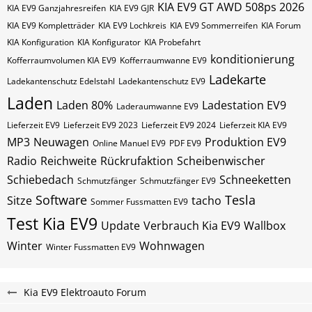
KIA EV9 GT AWD 508ps 2026
KIA EV9 Ganzjahresreifen
KIA EV9 GJR
KIA EV9 Kompletträder
KIA EV9 Lochkreis
KIA EV9 Sommerreifen
KIA Forum
KIA Konfiguration
KIA Konfigurator
KIA Probefahrt
konditionierung
Kofferraumvolumen KIA EV9
Kofferraumwanne EV9
Ladekarte
Ladekantenschutz Edelstahl
Ladekantenschutz EV9
Laden
Laden 80%
Ladestation EV9
Laderaumwanne EV9
Lieferzeit EV9
Lieferzeit EV9 2023
Lieferzeit EV9 2024
Lieferzeit KIA EV9
MP3
Neuwagen
Produktion EV9
Online Manuel EV9
PDF EV9
Radio
Reichweite
Rückrufaktion
Scheibenwischer
Schiebedach
Schneeketten
Schmutzfänger
Schmutzfänger EV9
Software
Tesla
Sitze
tacho
Sommer Fussmatten EV9
Test Kia EV9
Update
Verbrauch Kia EV9
Wallbox
Winter
Wohnwagen
Winter Fussmatten EV9
Kia EV9 Elektroauto Forum