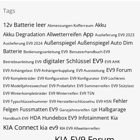
Tags
12v Batterie leer
Akku
Abmessungen Kofferraum
App
Akku Degradation
Allwetterreifen
Auslieferung EV9 2023
Außenspiegel
Außenspiegel Auto Dim
Auslieferung EV9 2024
Batterie
Bedienungsanleitung EV9
Benutzerhandbuch EV9
EV9
digitaler Schlüssel
Betriebsanleitung EV9
EV9 AHK
EV9 Forum
EV9 Anhängelast
EV9 Anhängerkupplung
EV9 Ausstattung
EV9 Kompletträder
EV9 Konfiguration
EV9 Konfigurator
EV9 Lochkreis
EV9 Modelljahreswechsel
EV9 Probefahrt
EV9 Sommerreifen
EV9 Stützlast
EV9 Winterkompletträder
EV9 Winterreifen
EV9​​​​ TSN
Fehler
EV9​​​​ Typschlüsselnummer
EV9​​​​​ Herstellerschlüsselnu
EV9​​​​​ HSN
Felgen
Fussmatten EV9
Halbgarage
Ganzjahresreifen
GJR
HDA
Hundebox EV9
Infotainment
Kia
Handbuch EV9
KIA Connect
kia ev9
KIA EV9 Allwetterreifen
KIA EV9 Forum