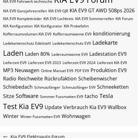
KIA EV9 Fahrwerk technische
KIA EV9 GT AWD 508ps 2026
KIA EV9 Ganzjahresreifen
KIA EV9 GJR
KIA EV9 Kompletträder
KIA EV9 Lochkreis
KIA EV9 Sommerreifen
KIA Forum
KIA Konfiguration
KIA Konfigurator
KIA Probefahrt
konditionierung
Kofferraumvolumen KIA EV9
Kofferraumwanne EV9
Ladekarte
Ladekantenschutz Edelstahl
Ladekantenschutz EV9
Laden
Laden 80%
Ladestation EV9
Laderaumwanne EV9
Lieferzeit EV9
Lieferzeit EV9 2023
Lieferzeit EV9 2024
Lieferzeit KIA EV9
MP3
Neuwagen
Produktion EV9
Online Manuel EV9
PDF EV9
Radio
Reichweite
Rückrufaktion
Scheibenwischer
Schiebedach
Schneeketten
Schmutzfänger
Schmutzfänger EV9
Software
Tesla
Sitze
tacho
Sommer Fussmatten EV9
Test Kia EV9
Update
Verbrauch Kia EV9
Wallbox
Winter
Wohnwagen
Winter Fussmatten EV9
Kia EV9 Elektroauto Forum