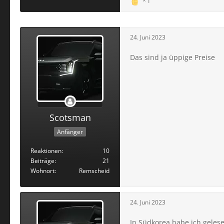
1
24. Juni 2023
Das sind ja üppige Preise
Scotsman
Anfänger
Reaktionen
10
Beiträge
21
Wohnort
Remscheid
24. Juni 2023
In Südkorea habe ich gelese