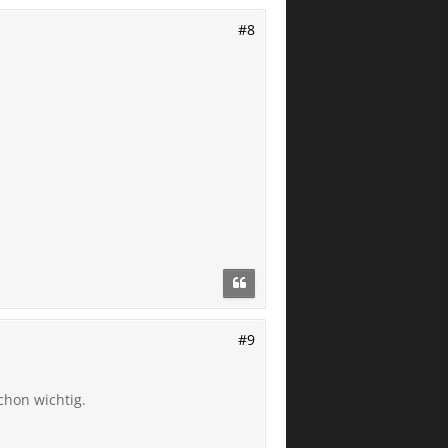
#8
#9
chon wichtig.