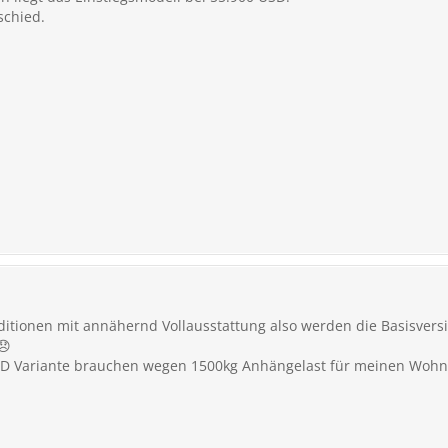
schied.
ditionen mit annähernd Vollausstattung also werden die Basisvers
😞
AWD Variante brauchen wegen 1500kg Anhängelast für meinen Woh