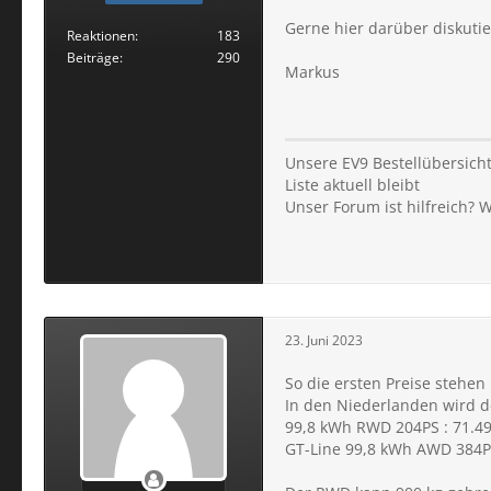
Gerne hier darüber diskutie
Reaktionen
183
Beiträge
290
Markus
Unsere EV9 Bestellübersicht
Liste aktuell bleibt
Unser Forum ist hilfreich? 
23. Juni 2023
So die ersten Preise stehen
In den Niederlanden wird d
99,8 kWh RWD 204PS : 71.4
GT-Line 99,8 kWh AWD 384PS