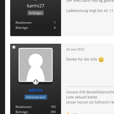
Der RWD kann 900 kg gebre
karmi27
Ladeleistung liegt bei AC 1
Anfänger
Reaktionen
1
Beiträge
6
24. Juni 2023
Danke für die Info
admin
Unsere EV9 Bestellübersicht
Liste aktuell bleibt
Administrator
Unser Forum ist hilfreich? 
Reaktionen
183
Beiträge
290