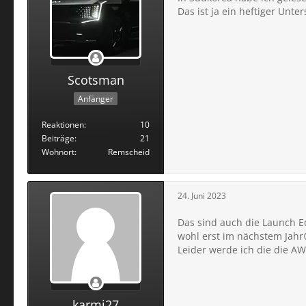
Das ist ja ein heftiger Unter
Scotsman
Anfänger
Reaktionen
10
Beiträge
21
Wohnort
Remscheid
24. Juni 2023
Das sind auch die Launch E
wohl erst im nächstem Jahr
Leider werde ich die die 
karmi27